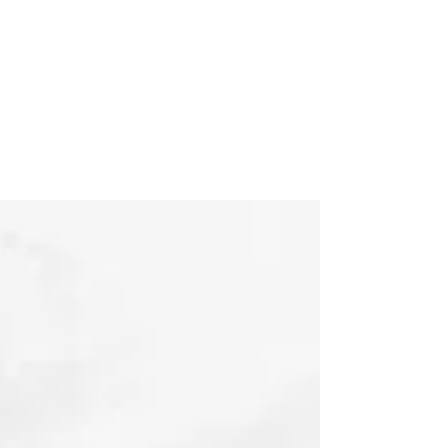
Siente Insegura: El
Verdadero Bloqueo de la
Riqueza
Hablemos del Verdadero Motivo por el Que
Te Saboteas Justo Antes de Crecer