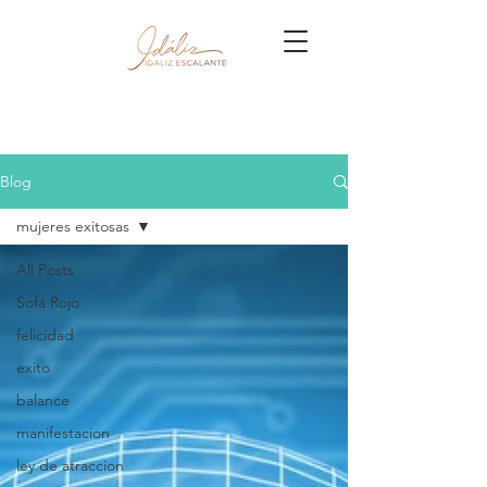
Blog
mujeres exitosas
All Posts
Sofá Rojo
felicidad
exito
balance
manifestacion
ley de atraccion