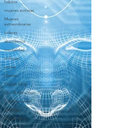
habitos
mujeres exitosas
Mujeres
extraordinarias
Líderes
abundancia
mentalidad
enfoque
ventas
clientes
English blog
Law of Attraction
Transformación
Sofá Rojo
English Blog