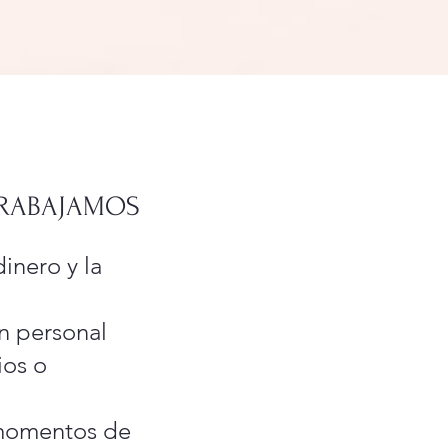
TRABAJAMOS
inero y la
ón personal
ios o
 momentos de