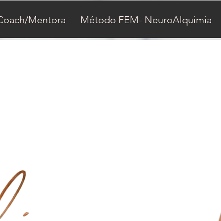
Coach/Mentora
Método FEM- NeuroAlquimia