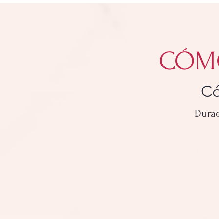
CÓMO
Có
Durac