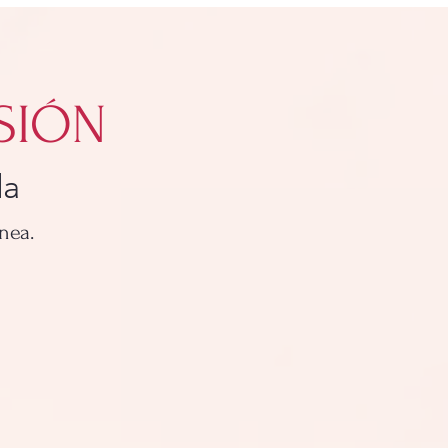
SIÓN
da
nea.