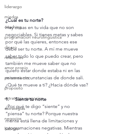
liderazgo
miedos
¿Cuál es tu norte? 
coaching
Hay cosas en tu vida que no son 
negociables. Si tienes metas y sabes 
programacion neurolinguistica
por qué las quieres, entonces ese 
dinero
debe ser tu norte. A mí me mueve 
saber todo lo que puedo crear, pero 
relaciones
también me mueve saber que no 
amor propio
quiero estar donde estaba ni en las 
mismas circunstancias de donde salí. 
pensamiento
¿Qué te mueve a ti? ¿Hacia dónde vas? 
proposito
estrategia, negocios
1.     Siente tu norte 
¿Por qué te digo “siente” y no 
estrategias
“piensa” tu norte? Porque nuestra 
negocios
mente está llena de limitaciones y 
programaciones negativas. Mientras 
habitos