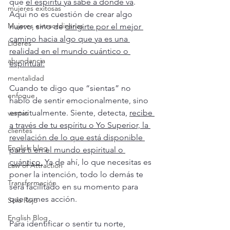
que 
el espíritu ya sabe a dónde va
. 
mujeres exitosas
Aquí no es cuestión de crear algo 
Mujeres extraordinarias
nuevo, sino de 
dirigirte por el mejor 
camino hacia algo que ya es una 
Líderes
realidad en el mundo cuántico o 
abundancia
espiritual.
mentalidad
Cuando te digo que “sientas” no 
enfoque
hablo de sentir emocionalmente, sino 
espiritualmente. Siente, detecta, 
recibe 
ventas
a través de tu espíritu o Yo Superior, la 
clientes
revelación de lo que está disponible 
English blog
para ti en el mundo espiritual o 
cuántico.
 Ya de ahí, lo que necesitas es 
Law of Attraction
poner la intención, todo lo demás te 
Transformación
será facilitado en su momento para 
que tomes acción.
Sofá Rojo
English Blog
Para identificar o sentir tu norte, 