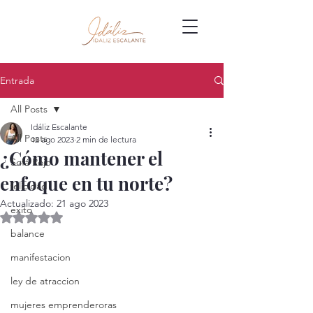
Entrada
All Posts
Idáliz Escalante
All Posts
12 ago 2023
2 min de lectura
¿Cómo mantener el
Sofá Rojo
enfoque en tu norte?
felicidad
Actualizado:
21 ago 2023
exito
Obtuvo NaN de 5 estrellas.
balance
manifestacion
ley de atraccion
mujeres emprenderoras